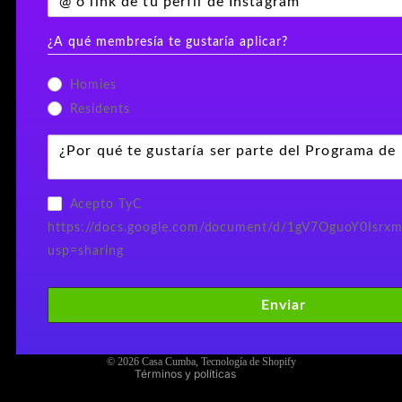
¿A qué membresía te gustaría aplicar?
Homies
Residents
Acepto TyC
https://docs.google.com/document/d/1gV7OguoY0Isrx
usp=sharing
Política de privacidad
Política de reembolso
Enviar
Información de contacto
Política de envío
© 2026
Casa Cumba
,
Tecnología de Shopify
Términos y políticas