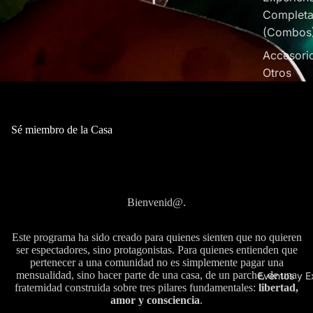
Completa
(Combos
Accesori
Otros
Sé miembro de la Casa
Sé parte de la Casa con tu membresía Homie o Resident y obtén
grandes beneficios en tus experiencias en Cumba y tu estilo de
vida
Bienvenid@.
Este programa ha sido creado para quienes sienten que no quieren
ser espectadores, sino protagonistas. Para quienes entienden que
pertenecer a una comunidad no es simplemente pagar una
mensualidad, sino hacer parte de una casa, de un parche, de una
Eventos y E
fraternidad construida sobre tres pilares fundamentales:
libertad,
amor y consciencia
.