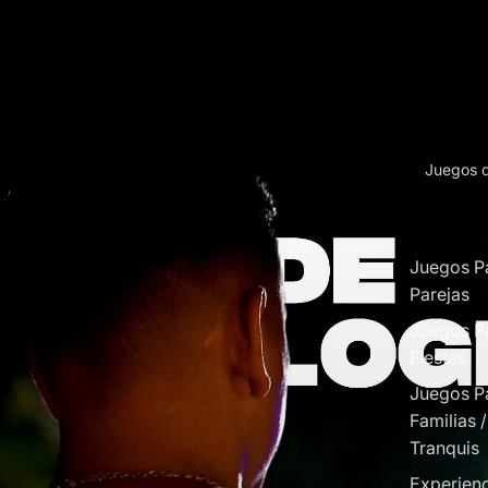
Juegos 
Juegos P
Parejas
Juegos P
Fiestas
Juegos P
Familias 
Tranquis
Experienc