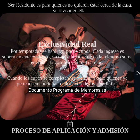
Ser Residente es para quienes no quieren estar cerca de la casa,
sino vivir en ella.
Exclusividad Real
Por temporadas se habilitan pocos cupos. Cada ingreso es
supremamente evaluado, ya que sabemos que cada miembro suma
energía a la construcción del camino.
Pe
Cuando los cupos se completan, se cierran. Y solo quienes ya
pertenecen continúan disfrutando de los beneficios.
Documento Programa de Membresías
PROCESO DE APLICACIÓN Y ADMISIÓN